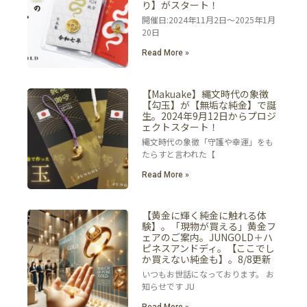
り】がスタート！
開催日:2024年11月2日～2025年1月
20日
Read More »
【Makuake】縄文時代の象徴
【勾玉】が【無垢な純金】で誕
生。2024年9月12日からプロジ
ェクトスタート！
縄文時代の象徴「守護や幸運」をも
たらすと言われた【
Read More »
【黄金に輝く純金に触れる体
験】。「現物が買える」黄金フ
ェアのご案内。JUNGOLD＋ハ
ピネスアンドディ。【ここでし
か買えない純金も】。8/8更新
いつもお世話になっております。 お
知らせです JU
Read More »