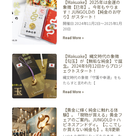
【Makuake】2025年は金運の
象徴【巳年】。今年もやりま
す！JUNGOLDの【純金のお守
り】がスタート！
開催日:2024年11月2日～2025年1月
20日
Read More »
【Makuake】縄文時代の象徴
【勾玉】が【無垢な純金】で誕
生。2024年9月12日からプロジ
ェクトスタート！
縄文時代の象徴「守護や幸運」をも
たらすと言われた【
Read More »
【黄金に輝く純金に触れる体
験】。「現物が買える」黄金フ
ェアのご案内。JUNGOLD＋ハ
ピネスアンドディ。【ここでし
か買えない純金も】。8/8更新
いつもお世話になっております。 お