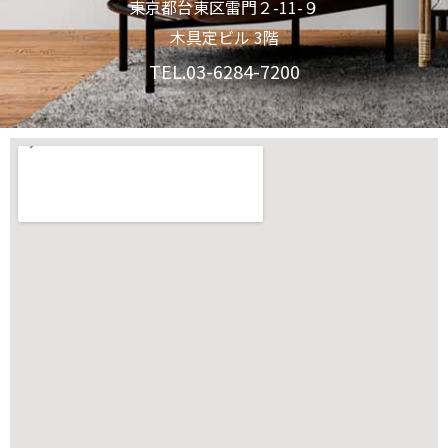
東京都台東区雷門２-11-９
木具定ビル 3階
TEL.03-6284-7200