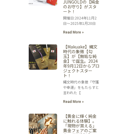
JUNGOLDの【純金
のお守り】がスタ
ート！
開催日:2024年11月2
日～2025年1月20日
Read More »
【Makuake】縄文
時代の象徴【勾
玉】が【無垢な純
金】で誕生。2024
年9月12日からプロ
ジェクトスター
ト！
縄文時代の象徴「守護
や幸運」をもたらすと
言われた【
Read More »
【黄金に輝く純金
に触れる体験】。
「現物が買える」
黄金フェアのご案