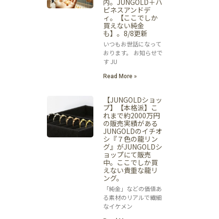
内。JUNGOLD＋ハ
ピネスアンドデ
ィ。【ここでしか
買えない純金
も】。8/8更新
いつもお世話になって
おります。 お知らせで
す JU
Read More »
【JUNGOLDショッ
プ】【本格派】こ
れまで約2000万円
の販売実績がある
JUNGOLDのイチオ
シ『７色の龍リン
グ』がJUNGOLDシ
ョップにて販売
中。ここでしか買
えない貴重な龍リ
ング。
「純金」などの価値あ
る素材のリアルで繊細
なイケメン