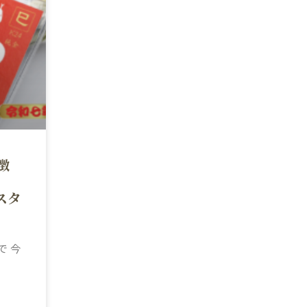
徴
スタ
で 今